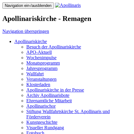
Navigation ein-/ausblenden
Apollinariskirche - Remagen
Navigation überspringen
Apollinariskirche
Besuch der Apollinariskirche
APO-Aktuell
Wochenimpulse
Monatsprogramm
Jahresprogramm
Wallfahrt
Veranstaltungen
Klosterladen
Apollinariskirche in der Presse
Archiv Apollinarisbote
Ehrenamtliche Mitarbeit
Apollinarischor
Stiftung Wallfahrtskirche St. Apollinaris und
Förderverein
Kunstgeschichte
Visueller Rundgang
Fotobuch