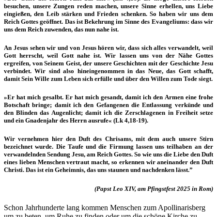
besuchen, unsere Zungen reden machen, unsere Sinne erhellen, uns Liebe
eingießen, den Leib stärken und Frieden schenken. So haben wir uns dem
Reich Gottes geöffnet. Das ist Bekehrung im Sinne des Evangeliums: dass wir
uns dem Reich zuwenden, das nun nahe ist.
An Jesus sehen wir und von Jesus hören wir, dass sich alles verwandelt, weil
Gott herrscht, weil Gott nahe ist. Wir lassen uns von der Nähe Gottes
ergreifen, von Seinem Geist, der unsere Geschichten mit der Geschichte Jesu
verbindet. Wir sind also hineingenommen in das Neue, das Gott schafft,
damit Sein Wille zum Leben sich erfülle und über den Willen zum Tode siegt.
»Er hat mich gesalbt. Er hat mich gesandt, damit ich den Armen eine frohe
Botschaft bringe; damit ich den Gefangenen die Entlassung verkünde und
den Blinden das Augenlicht; damit ich die Zerschlagenen in Freiheit setze
und ein Gnadenjahr des Herrn ausrufe« (Lk 4,18-19).
Wir vernehmen hier den Duft des Chrisams, mit dem auch unsere Stirn
bezeichnet wurde. Die Taufe und die Firmung lassen uns teilhaben an der
verwandelnden Sendung Jesu, am Reich Gottes. So wie uns die Liebe den Duft
eines lieben Menschen vertraut macht, so erkennen wir aneinander den Duft
Christi. Das ist ein Geheimnis, das uns staunen und nachdenken lässt.”
(Papst Leo XIV, am Pfingstfest 2025 in Rom)
Schon Jahrhunderte lang kommen Menschen zum Apollinarisberg
um zu beten, um Ruhe zu finden oder um die schöne Kirche zu