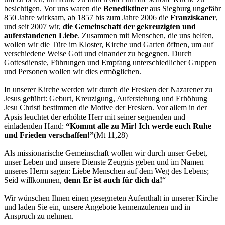
besichtigen. Vor uns waren die
Benediktiner
aus Siegburg ungefähr
850 Jahre wirksam, ab 1857 bis zum Jahre 2006 die
Franziskaner
,
und seit 2007 wir,
die Gemeinschaft der gekreuzigten und
auferstandenen Liebe
. Zusammen mit Menschen, die uns helfen,
wollen wir die Türe im Kloster, Kirche und Garten öffnen, um auf
verschiedene Weise Gott und einander zu begegnen. Durch
Gottesdienste, Führungen und Empfang unterschiedlicher Gruppen
und Personen wollen wir dies ermöglichen.
In unserer Kirche werden wir durch die Fresken der Nazarener zu
Jesus geführt: Geburt, Kreuzigung, Auferstehung und Erhöhung
Jesu Christi bestimmen die Motive der Fresken. Vor allem in der
Apsis leuchtet der erhöhte Herr mit seiner segnenden und
einladenden Hand:
“Kommt alle zu Mir! Ich werde euch Ruhe
und Frieden verschaffen!”
(Mt 11,28)
Als missionarische Gemeinschaft wollen wir durch unser Gebet,
unser Leben und unsere Dienste Zeugnis geben und im Namen
unseres Herrn sagen: Liebe Menschen auf dem Weg des Lebens;
Seid willkommen,
denn Er ist auch für dich da!
“
Wir wünschen Ihnen einen gesegneten Aufenthalt in unserer Kirche
und laden Sie ein, unsere Angebote kennenzulernen und in
Anspruch zu nehmen.